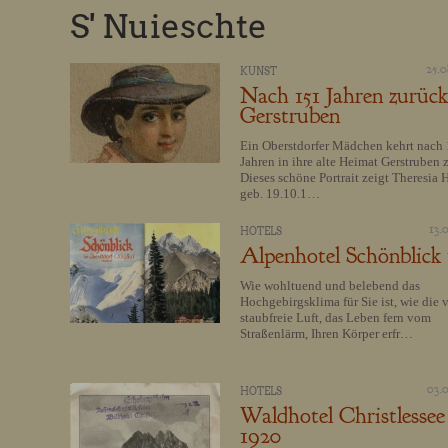
S' Nuieschte
25.0
KUNST
Nach 151 Jahren zurück
Gerstruben
Ein Oberstdorfer Mädchen kehrt nach
Jahren in ihre alte Heimat Gerstruben 
Dieses schöne Portrait zeigt Theresia 
geb. 19.10.1…
13.
HOTELS
Alpenhotel Schönblick
Wie wohltuend und belebend das
Hochgebirgsklima für Sie ist, wie die 
staubfreie Luft, das Leben fern vom
Straßenlärm, Ihren Körper erfr…
03.
HOTELS
Waldhotel Christlessee
1920