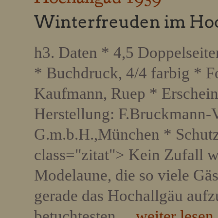
Winterfreuden im Ho
h3. Daten * 4,5 Doppelseiten
* Buchdruck, 4/4 farbig * F
Kaufmann, Ruep * Erschein
Herstellung: F.Bruckmann-V
G.m.b.H.,München * Schutzg
class="zitat"> Kein Zufall w
Modelaune, die so viele Gäs
gerade das Hochallgäu aufz
betuchtesten…
weiter lesen