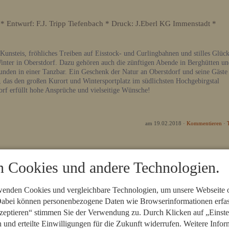
g * Entwurf: F.J. Tripp Tiefenbach * Druck: J.Eberl KG Immenstadt *
Kunsteis, fröhliches Treiben auf Eisstock- und Curlingbahnen und stilles Glüc
inter in Oberstdorf. Dazu gehören auch die zünftigen Abende in Berghütten u
tunden in einer Tanzbar. Ein Geschenk der Natur an Oberstdorf und seine Gäste
a, das den großen Kurort und Wintersportplatz im südlichsten Hochgebirgstal
rf erfüllt hohe Ansprüche und vielseitige Wünsche!
am 19.02.2018
·
Kommentieren
·
 Cookies und andere Technologien.
wenden Cookies und vergleichbare Technologien, um unsere Webseite o
 Dabei können personenbezogene Daten wie Browserinformationen erfass
zeptieren“ stimmen Sie der Verwendung zu. Durch Klicken auf „Einste
n und erteilte Einwilligungen für die Zukunft widerrufen. Weitere Infor