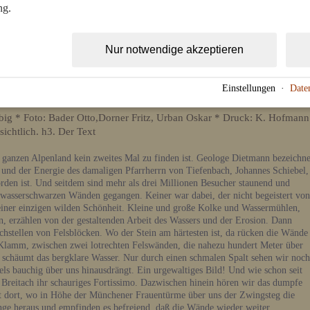
ng.
Nur notwendige akzeptieren
Einstellungen
·
Date
arbig * Foto: Bader Otto,Dorner Fritz, Urban Oskar * Druck: K. Hofmann
sichtlich. h3. Der Text
im ganzen Alpenland kein zweites Mal zu finden ist. Geologe Dietmann bezeichne
k und der Energie des damaligen Pfarrherrn von Tiefenbach, Johannes Schiebel,
orden ist. Und seitdem sind mehr als drei Millionen Besucher staunend und
 wasserschwarzen Wänden gegangen. Keiner war dabei, der nicht begeistert von
zu einer einzigen wilden Schönheit. Kleine und große Kolke und Wassermühlen,
, erzählen von der gestaltenden Arbeit des Wassers und der Erosion. Dann
hstellen von Felsblöcken. Wo der Stein am härtesten ist, da rücken die Wände
 Klamm, zwischen zwei lotrechten Felswänden, die nahezu hundert Meter über
d schäumt das bergklare Wasser. Nur durch einen schmalen Spalt sehen wir noch
ls bauchig über uns hinausdrängt. Ein urgewaltiges Bild! Und wie schon seit
e Breitach ihr schauriges Fortissimo. Dazwischen hinein hören wir das dumpfe
st dort, wo in Höhe der Münchener Frauentürme über uns der Zwingsteg die
ge heraus und empfinden es befreiend, daß die Wände wieder weiter