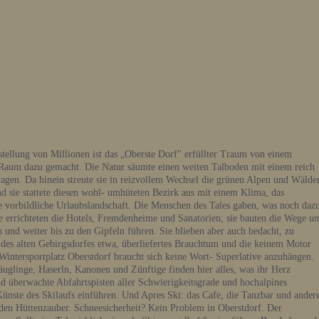
tellung von Millionen ist das „Oberste Dorf" erfüllter Traum von einem
Raum dazu gemacht. Die Natur säumte einen weiten Talboden mit einem reich
ragen. Da hinein streute sie in reizvollem Wechsel die grünen Alpen und Wälder
 sie stattete diesen wohl- umhüteten Bezirk aus mit einem Klima, das
ne vorbildliche Urlaubslandschaft. Die Menschen des Tales gaben, was noch daz
ie errichteten die Hotels, Fremdenheime und Sanatorien; sie bauten die Wege u
s und weiter bis zu den Gipfeln führen. Sie blieben aber auch bedacht, zu
t des alten Gebirgsdorfes etwa, überliefertes Brauchtum und die keinem Motor
 Wintersportplatz Oberstdorf braucht sich keine Wort- Superlative anzuhängen.
säuglinge, Haserln, Kanonen und Zünftige finden hier alles, was ihr Herz
d überwachte Abfahrtspisten aller Schwierigkeitsgrade und hochalpines
Künste des Skilaufs einführen. Und Apres Ski: das Cafe, die Tanzbar und ander
en Hüttenzauber. Schneesicherheit? Kein Problem in Oberstdorf. Der