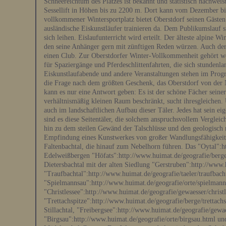
Schneereichtum des Platzes ist bekannt und statistisch nachwei
Sessellift in Höhen bis zu 2200 m. Dort kann vom Dezember bi
vollkommener Wintersportplatz bietet Oberstdorf seinen Gäste
ausländische Eiskunstläufer trainieren da. Dem Publikumslauf si
sich leihen. Eislaufunterricht wird erteilt. Der älteste alpine W
den seine Anhänger gern mit zünftigen Reden würzen. Auch der 
einen Club. Zur Oberstdorfer Winter-Vollkommenheit gehört wei
für Spaziergänge und Pferdeschlittenfahrten, die sich stundenl
Eiskunstlaufabende und andere Veranstaltungen stehen im Prog
die Frage nach dem größten Geschenk, das Oberstdorf von der N
kann es nur eine Antwort geben: Es ist der schöne Fächer seiner
verhältnismäßig kleinen Raum beschränkt, sucht ihresgleichen. U
auch im landschaftlichen Aufbau dieser Täler. Jedes hat sein 
sind es diese Seitentäler, die solchem anspruchsvollem Verglei
hin zu dem steilen Gewänd der Talschlüsse und den geologisch m
Empfindung eines Kunstwerkes von großer Wandlungsfähigkeit 
Faltenbachtal, die hinauf zum Nebelhorn führen. Das "Oytal":ht
Edelweißbergen "Höfats":http://www.huimat.de/geografie/berge
Dietersbachtal mit der alten Siedlung "Gerstruben":http://www
"Traufbachtal":http://www.huimat.de/geografie/taeler/traufbach
"Spielmannsau":http://www.huimat.de/geografie/orte/spielmannsa
"Christlessee":http://www.huimat.de/geografie/gewaesser/christ
"Trettachspitze":http://www.huimat.de/geografie/berge/trettac
Stillachtal, "Freibergsee":http://www.huimat.de/geografie/gewae
"Birgsau":http://www.huimat.de/geografie/orte/birgsau.html un