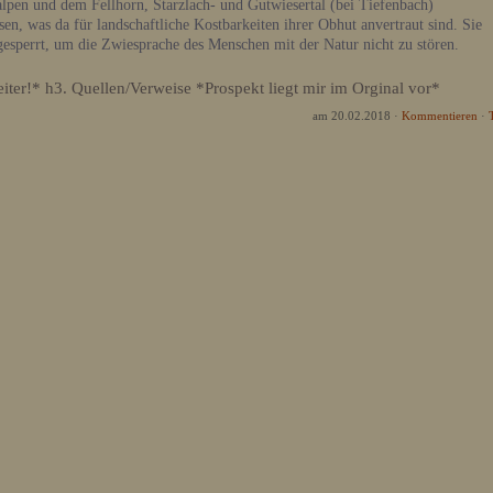
pen und dem Fellhorn, Starzlach- und Gutwiesertal (bei Tiefenbach)
en, was da für landschaftliche Kostbarkeiten ihrer Obhut anvertraut sind. Sie
gesperrt, um die Zwiesprache des Menschen mit der Natur nicht zu stören.
eiter!* h3. Quellen/Verweise *Prospekt liegt mir im Orginal vor*
am 20.02.2018
·
Kommentieren
·