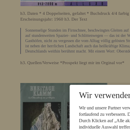
h3. Daten * 4 Doppelseiten, gefaltet * Buchdruck 4/4 farbi
Erscheinungsjahr: 1960 h3. Der Text
Sonnenselige Stunden im Firnschnee, beschwingtes Gleiten auf 
auf stundenweiten Spazier- und Schlittenwegen — das ist der W
Gasthöfen, nicht zu vergessen die vom Alltag völlig gelösten S
ist neben der herrlichen Landschaft auch das heilkräftige Klim
Deutschlands weithin berühmt macht. Mit einem Wort: Oberstdo
h3. Quellen/Verweise *Prospekt liegt mir im Orginal vor*
Wir verwenden
Wir und unsere Partner ver
fortlaufend zu verbessern.
Durch Klicken auf „Alle ak
individuelle Auswahl treffe