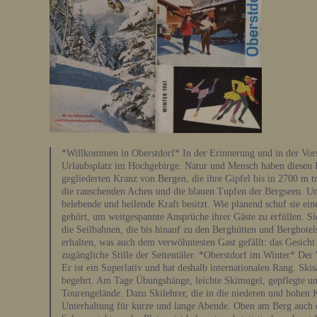
*Willkommen in Oberstdorf* In der Erinnerung und in der Vors
Urlaubsplatz im Hochgebirge. Natur und Mensch haben diesen 
gegliederten Kranz von Bergen, die ihre Gipfel bis in 2700 m t
die rauschenden Achen und die blauen Tupfen der Bergseen. Und
belebende und heilende Kraft besitzt. Wie planend schuf sie ei
gehört, um weitgespannte Ansprüche ihrer Gäste zu erfüllen. S
die Seilbahnen, die bis hinauf zu den Berghütten und Berghotel
erhalten, was auch dem verwöhntesten Gast gefällt: das Gesich
zugängliche Stille der Seitentäler. *Oberstdorf im Winter* Der
Er ist ein Superlativ und hat deshalb internationalen Rang. Ski
begehrt. Am Tage Übungshänge, leichte Skimugel, gepflegte un
Tourengelände. Dazu Skilehrer, die in die niederen und hohen 
Unterhaltung für kurze und lange Abende. Oben am Berg auch d