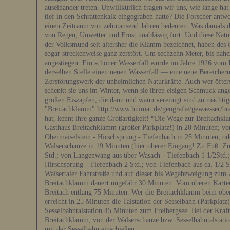
auseinander treten. Unwillkürlich fragen wir uns, wie lange hat
tief in den Schrattenkalk eingegraben hatte? Die Forscher antwo
einen Zeitraum von zehntausend Jahren bedeuten. Was damals d
von Regen, Unwetter und Frost unablässig fort. Und diese Natu
der Volksmund seit altersher die Klamm bezeichnet, haben des
sogar streckenweise ganz zerstört. Um sechzehn Meter, bis nah
angestiegen. Ein schöner Wasserfall wurde im Jahre 1926 vom H
derselben Stelle einen neuen Wasserfall — eine neue Bereicher
Zerstörungswerk der unheimlichen Naturkräfte. Auch wer öfters
schenkt sie uns im Winter, wenn sie ihren eisigen Schmuck ange
großen Eiszapfen, die dann und wann vereinigt sind zu mächtige
"Breitachklamm":http://www.huimat.de/geografie/gewaesser/br
hat, kennt ihre ganze Großartigkeit! *Die Wege zur Breitach
Gasthaus Breitachklamm (großer Parkplatz!) in 20 Minuten; von
Obermaiselstein - Hirschsprung - Tiefenbach in 25 Minuten; ode
Walserschanze in 19 Minuten (hier oberer Eingang! Zu Fuß: Zu
Std.; von Langenwang aus über Wasach - Tiefenbach 1 1/2Std.;
Hirschsprung - Tiefenbach 2 Std.; von Tiefenbach aus ca. 1/2
Walsertaler Fahrstraße und auf dieser bis Wegabzweigung zum 
Breitachklamm dauert ungefähr 30 Minuten. Vom oberen Karten
Breitach entlang 75 Minuten. Wer die Breitachklamm beim obe
erreicht in 25 Minuten die Talstation der Sesselbahn (Parkplat
Sesselbahntalstation 45 Minuten zum Freibergsee. Bei der Kraftp
Breitachklamm, von der Walserschanze bzw. Sesselbahntalstatio
mit der Sesselbahn einschießen.