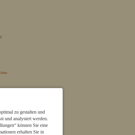
k
nd
Teilen
ptimal zu gestalten und
t und analysiert werden.
llungen“ können Sie eine
mationen erhalten Sie in