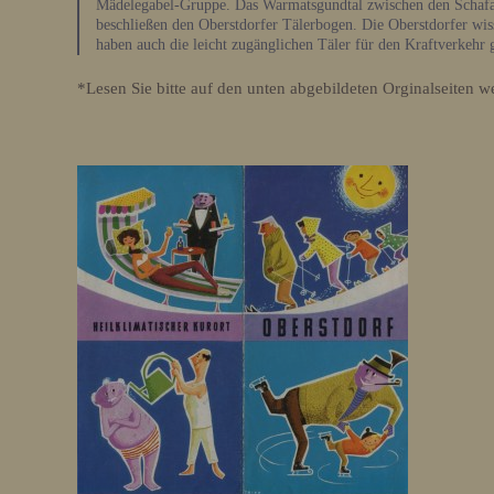
Mädelegabel-Gruppe. Das Warmatsgundtal zwischen den Schafal
beschließen den Oberstdorfer Tälerbogen. Die Oberstdorfer wiss
haben auch die leicht zugänglichen Täler für den Kraftverkehr 
*Lesen Sie bitte auf den unten abgebildeten Orginalseiten w