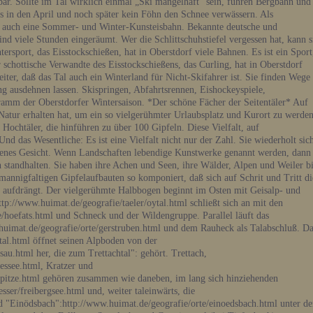
sbar. Sollte im Tal wirklich einmal „Ski mangelhaft" sein, führen Bergbahn und
s in den April und noch später kein Föhn den Schnee verwässern. Als
n auch eine Sommer- und Winter-Kunsteisbahn. Bekannte deutsche und
nd viele Stunden eingeräumt. Wer die Schlittschuhstiefel vergessen hat, kann s
intersport, das Eisstockschießen, hat in Oberstdorf viele Bahnen. Es ist ein Sport
schottische Verwandte des Eisstockschießens, das Curling, hat in Oberstdorf
ter, daß das Tal auch ein Winterland für Nicht-Skifahrer ist. Sie finden Wege
ang ausdehnen lassen. Skispringen, Abfahrtsrennen, Eishockeyspiele,
ramm der Oberstdorfer Wintersaison. *Der schöne Fächer der Seitentäler* Auf
atur erhalten hat, um ein so vielgerühmter Urlaubsplatz und Kurort zu werden
 Hochtäler, die hinführen zu über 100 Gipfeln. Diese Vielfalt, auf
nd das Wesentliche: Es ist eine Vielfalt nicht nur der Zahl. Sie wiederholt sic
eigenes Gesicht. Wenn Landschaften lebendige Kunstwerke genannt werden, dann
ch standhalten. Sie haben ihre Achen und Seen, ihre Wälder, Alpen und Weiler b
annigfaltigen Gipfelaufbauten so komponiert, daß sich auf Schrit und Tritt di
aufdrängt. Der vielgerühmte Halbbogen beginnt im Osten mit Geisalp- und
tp://www.huimat.de/geografie/taeler/oytal.html schließt sich an mit den
/hoefats.html und Schneck und der Wildengruppe. Parallel läuft das
.huimat.de/geografie/orte/gerstruben.html und dem Rauheck als Talabschluß. D
tal.html öffnet seinen Alpboden von der
u.html her, die zum Trettachtal": gehört. Trettach,
lessee.html, Kratzer und
hspitze.html gehören zusammen wie daneben, im lang sich hinziehenden
sser/freibergsee.html und, weiter taleinwärts, die
d "Einödsbach":http://www.huimat.de/geografie/orte/einoedsbach.html unter de