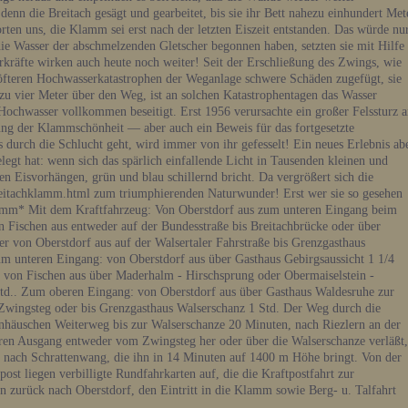
 denn die Breitach gesägt und gearbeitet, bis sie ihr Bett nahezu einhundert Met
rten uns, die Klamm sei erst nach der letzten Eiszeit entstanden. Das würde nu
ie Wasser der abschmelzenden Gletscher begonnen haben, setzten sie mit Hilfe
rkräfte wirken auch heute noch weiter! Seit der Erschließung des Zwings, wie
 öfteren Hochwasserkatastrophen der Weganlage schwere Schäden zugefügt, sie
ezu vier Meter über den Weg, ist an solchen Katastrophentagen das Wasser
ochwasser vollkommen beseitigt. Erst 1956 verursachte ein großer Felssturz 
ung der Klammschönheit — aber auch ein Beweis für das fortgesetzte
 durch die Schlucht geht, wird immer von ihr gefesselt! Ein neues Erlebnis ab
legt hat: wenn sich das spärlich einfallende Licht in Tausenden kleinen und
n Eisvorhängen, grün und blau schillernd bricht. Da vergrößert sich die
eitachklamm.html zum triumphierenden Naturwunder! Erst wer sie so gesehen
klamm* Mit dem Kraftfahrzeug: Von Oberstdorf aus zum unteren Eingang beim
 Fischen aus entweder auf der Bundesstraße bis Breitachbrücke oder über
r von Oberstdorf aus auf der Walsertaler Fahrstraße bis Grenzgasthaus
m unteren Eingang: von Oberstdorf aus über Gasthaus Gebirgsaussicht 1 1/4
 von Fischen aus über Maderhalm - Hirschsprung oder Obermaiselstein -
 Std.. Zum oberen Eingang: von Oberstdorf aus über Gasthaus Waldesruhe zur
Zwingsteg oder bis Grenzgasthaus Walserschanz 1 Std. Der Weg durch die
häuschen Weiterweg bis zur Walserschanze 20 Minuten, nach Riezlern an der
ren Ausgang entweder vom Zwingsteg her oder über die Walserschanze verläßt,
z) nach Schrattenwang, die ihn in 14 Minuten auf 1400 m Höhe bringt. Von der
ost liegen verbilligte Rundfahrkarten auf, die die Kraftpostfahrt zur
n zurück nach Oberstdorf, den Eintritt in die Klamm sowie Berg- u. Talfahrt