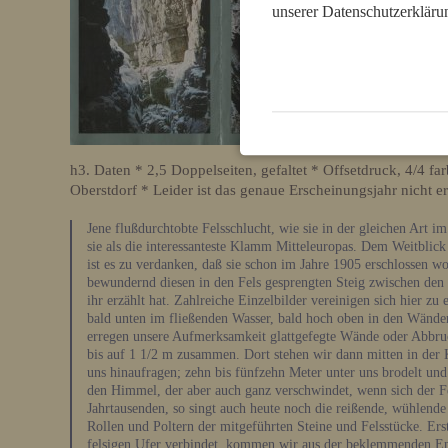
unserer Datenschutzerkläru
h3. Daten * 2,5 Doppelseiten, gefaltet * Offsetdruck, 4/4 f
Oberstdorf * Leider ist das genaue Erscheinungsjahr nicht er
Jene flußdurchtobte Felsschlucht, wie sie in der gleichen Art 
sie als die interessanteste Klamm Mitteleuropas. Dem Weitblic
ist es zu verdanken, daß sie schon im Jahre 1905 erschlossen w
bewundernd diesen in den Fels gesprengten Steig zwischen den
ihr erzählt hat. Zahlreiche Einzelbilder vereinigen sich hier 
bald unten im fließenden Wasser, bald hoch oben in den Wänden
erregen unsere Aufmerksamkeit glattgefegte Wände oder Abbruc
bis auf 1 1/2 m zusammen. Dort stehen wir dann mitten in der
uns hinaufragen; zehn bis fünfzehn Meter unter uns brodelt un
den Himmel, der aber auch ganz verschwindet, wenn sich der Fe
Jahrtausenden, so singt auch heute noch die reißende, wühlend
Rollen und Poltern der mitgeführten Steine und Felsstücke. Er
felsigen Ufer verbindet, kommen wir aus der beklemmenden En