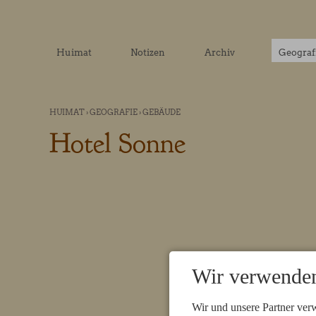
Huimat
Notizen
Archiv
Geograf
HUIMAT
›
GEOGRAFIE
›
GEBÄUDE
Hotel Sonne
Wir verwenden
Wir und unsere Partner ver