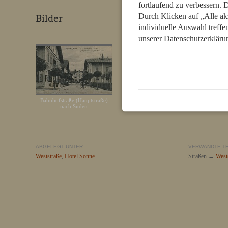
fortlaufend zu verbessern.
Durch Klicken auf „Alle ak
Bilder
individuelle Auswahl treffe
unserer Datenschutzerkläru
Bahnhofstraße (Hauptstraße)
Hotel Sonne und die Weststraße
G
nach Süden
ABGELEGT UNTER
VERWANDTE T
Weststraße
,
Hotel Sonne
Straßen →
West