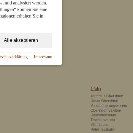
t und analysiert werden.
llungen“ können Sie eine
mationen erhalten Sie in
Alle akzeptieren
nschutzerklärung
·
Impressum
Links
Tourimus Oberstdorf
Unser Oberstdorf
Verschönerungsverein
Oberstdorf Lexikon
Heimatmuseum
Trachtenverein
Villa Jauss
Peter Traskalik