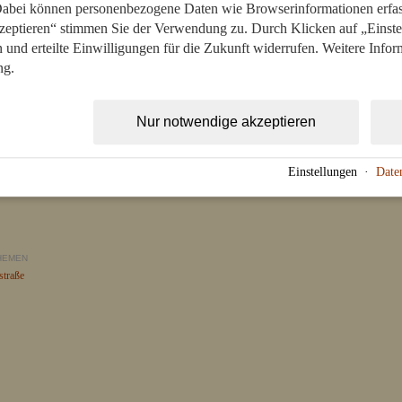
 Dabei können personenbezogene Daten wie Browserinformationen erfass
zeptieren“ stimmen Sie der Verwendung zu. Durch Klicken auf „Einste
n und erteilte Einwilligungen für die Zukunft widerrufen. Weitere Infor
ng.
Nur notwendige akzeptieren
Einstellungen
·
Date
asthof zur Sonne
Hotel Sonne
Weststrasse mit Hotel Sonne
HEMEN
straße