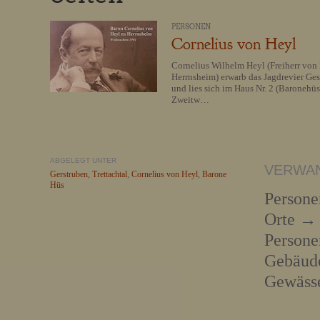
PERSONEN
Cornelius von Heyl
Cornelius Wilhelm Heyl (Freiherr von
Herrnsheim) erwarb das Jagdrevier Ge
und lies sich im Haus Nr. 2 (Baronehüs
Zweitw…
ABGELEGT UNTER
VERWA
Gerstruben
,
Trettachtal
,
Cornelius von Heyl
,
Barone
Hüs
Person
Orte →
Person
Gebäud
Gewäss