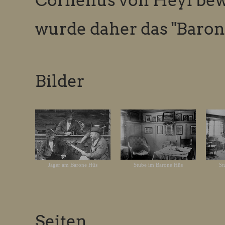
Cornelius von Heyl be
wurde daher das "Baron
Bilder
Jäger am Barone Hüs
Stube im Barone Hüs
St
Seiten