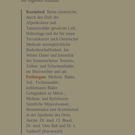
der eigenen Haustür.
Kurmittel
. Reine ozonreiche,
durch den Duft der
Alpenkräuter und
Tannenwälder gewürzte Luft,
Höhenlage und die für einen
Terrainkurort nach Oertelscher
Methode unvergleichliche
Bodenbeschaffenheit. Im
Winter Dauer und Intensität
des Sonnenscheins. Sonnen-,
Zellen- und Schwimmbäder
im Moorweiher und am
Freibergsee
. Medizin. Bäder,
Sol-, Fichtennadel-,
kohlensaure Bäder.
Gelegenheit zu Milch-,
Molken- und Kefirkuren.
Sämtliche Mineralwasser,
Brunnensalze und Arzneimittel
in der Apotheke des Ortes.
Aerzte: Dr. med. Cl. Boesl,
Dr. med. Otto Reh und Dr. L.
Saathoff (Kuranstalt).