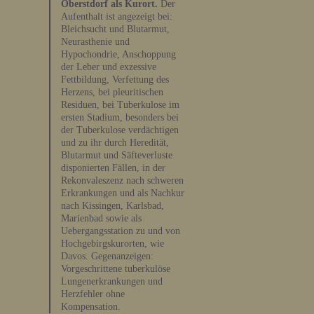
Oberstdorf als Kurort.
Der
Aufenthalt ist angezeigt bei:
Bleichsucht und Blutarmut,
Neurasthenie und
Hypochondrie, Anschoppung
der Leber und exzessive
Fettbildung, Verfettung des
Herzens, bei pleuritischen
Residuen, bei Tuberkulose im
ersten Stadium, besonders bei
der Tuberkulose verdächtigen
und zu ihr durch Heredität,
Blutarmut und Säfteverluste
disponierten Fällen, in der
Rekonvaleszenz nach schweren
Erkrankungen und als Nachkur
nach Kissingen, Karlsbad,
Marienbad sowie als
Uebergangsstation zu und von
Hochgebirgskurorten, wie
Davos. Gegenanzeigen:
Vorgeschrittene tuberkulöse
Lungenerkrankungen und
Herzfehler ohne
Kompensation.