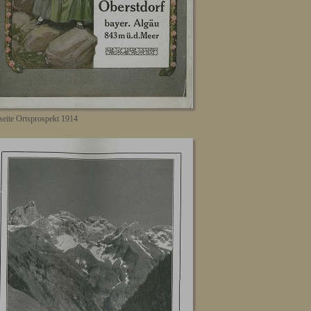
lseite Ortsprospekt 1914