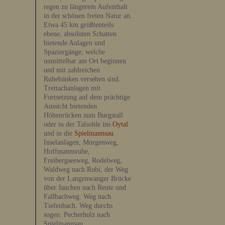
regen zu längerem Aufenthalt
in der schönen freien Natur an.
Etwa 45 km größtenteils
ebene, absoluten Schatten
bietende Anlagen und
Spaziergänge, welche
unmittelbar am Ort beginnen
und mit zahlreichen
Ruhebänken versehen sind.
Trettachanlagen mit
Fortsetzung auf dem prächtige
Aussicht bietenden
Höhenrücken zum Burgstall
oder in der Talsohle ins
Oytal
und in die
Spielmannsau
.
Inselanlagen, Morgenweg,
Hoffmannsruhe,
Freibergseeweg, Rodelweg,
Waldweg nach Rubi, der Weg
von der Langenwanger Brücke
über Jauchen nach Reute und
Fallbachweg. Weg nach
Tiefenbach. Weg durchs
sogen. Pecherholz nach
Spielmannsau.