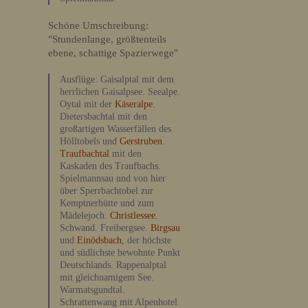
Schöne Umschreibung:
"Stundenlange, größtenteils
ebene, schattige Spazierwege"
Ausflüge: Gaisalptal mit dem
herrlichen Gaisalpsee. Seealpe.
Oytal mit der
Käseralpe
.
Dietersbachtal mit den
großartigen Wasserfällen des
Hölltobels und
Gerstruben
.
Traufbachtal
mit den
Kaskaden des Traufbachs.
Spielmannsau und von hier
über Sperrbachtobel zur
Kemptnerhütte und zum
Mädelejoch.
Christlessee
.
Schwand. Freibergsee.
Birgsau
und
Einödsbach
, der höchste
und südlichste bewohnte Punkt
Deutschlands. Rappenalptal
mit gleichnamigem See.
Warmatsgundtal.
Schrattenwang mit Alpenhotel