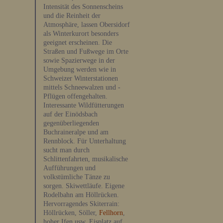
Intensität des Sonnenscheins
und die Reinheit der
Atmosphäre, lassen Obersidorf
als Winterkurort besonders
geeignet erscheinen. Die
Straßen und Fußwege im Orte
sowie Spazierwege in der
Umgebung werden wie in
Schweizer Winterstationen
mittels Schneewalzen und -
Pflügen offengehalten.
Interessante Wildfütterungen
auf der Einödsbach
gegenüberliegenden
Buchraineralpe und am
Rennblock. Für Unterhaltung
sucht man durch
Schlittenfahrten, musikalische
Aufführungen und
volkstümliche Tänze zu
sorgen. Skiwettläufe. Eigene
Rodelbahn am Höllrücken.
Hervorragendes Skiterrain:
Höllrücken, Söller,
Fellhorn
,
hoher Ifen usw. Eisplatz auf