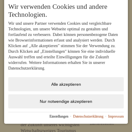
Zollwesen: Eigenes Zollamt
Wir verwenden Cookies und andere
im Orte.
Technologien.
20 Züge am Tag - und das 1914.
Wir und unsere Partner verwenden Cookies und vergleichbare
Man kann die Bedeutung der
Technologien, um unsere Webseite optimal zu gestalten und
Bahn für den Fremdenverkehr in
fortlaufend zu verbessern. Dabei können personenbezogene Daten
Oberstdorf nicht genug
wie Browserinformationen erfasst und analysiert werden. Durch
hervorheben. Auch in den
Klicken auf „Alle akzeptieren“ stimmen Sie der Verwendung zu.
nächsten 50 Jahren war die Bahn
Links
Durch Klicken auf „Einstellungen“ können Sie eine individuelle
ein wichtiger Partner für den
Auswahl treffen und erteilte Einwilligungen für die Zukunft
Tourimus Oberstdorf
touristischen Wachstum. Heute
Unser Oberstdorf
widerrufen. Weitere Informationen erhalten Sie in unserer
scheint es niemanden mehr zu
Verschönerungsverein
Datenschutzerklärung.
interessieren, wenn die Bahn
Oberstdorf Lexikon
Heimatmuseum
direkte Verbindungen nach
Trachtenverein
Oberstdorf aus dem Fahrplan
Alle akzeptieren
Villa Jauss
streicht. In den nächsten Jahren
Peter Traskalik
wird dieses Verkehrsmittel mit
steigenden Benzinpreisen und
Nur notwendige akzeptieren
Service
hohen Energiekosten wieder an
facebook.de/huimat
Bedeutung gewinnen und damit
Impressum
Einstellungen
·
Datenschutzerklärung
·
Impressum
zum wesentlichen Baustein in
Datenschutz
Barrierefreiheit
der Zukunft unseres wichtigsten
Wirtschaftszweiges Tourismus