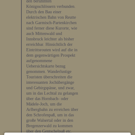
den berühmten
Königsschlössern verbunden.
Durch den Bau einer
elektrischen Bahn von Reutte
nach Garmisch-Partenkirchen
sind ferner diese Kurorte, wie
auch Mittenwald und
Innsbruck leichter als bisher
erreichbar. Hinsichtlich der
Eintrittsrouten wird auf die in
dem gegenwärtigen Prospekt
aufgenommene
Uebersichtskarte bezug
genommen. Wanderlustige
Touristen überschreiten die
interessanten Jochübergänge
und Gebirgspässe, und zwar,
um in das Lechtal zu gelangen
über das Hornbach- oder
Mädele-Joch, um die
Arlbergbahn zu erreichen über
den Schrofenpaß, um in das
große Walsertal oder in den
Bregenzerwald zu kommen
über den Gentschelpaß etc.