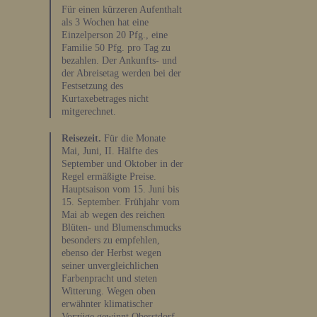
Für einen kürzeren Aufenthalt
als 3 Wochen hat eine
Einzelperson 20 Pfg., eine
Familie 50 Pfg. pro Tag zu
bezahlen. Der Ankunfts- und
der Abreisetag werden bei der
Festsetzung des
Kurtaxebetrages nicht
mitgerechnet.
Reisezeit.
Für die Monate
Mai, Juni, II. Hälfte des
September und Oktober in der
Regel ermäßigte Preise.
Hauptsaison vom 15. Juni bis
15. September. Frühjahr vom
Mai ab wegen des reichen
Blüten- und Blumenschmucks
besonders zu empfehlen,
ebenso der Herbst wegen
seiner unvergleichlichen
Farbenpracht und steten
Witterung. Wegen oben
erwähnter klimatischer
Vorzüge gewinnt Oberstdorf