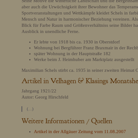
Seine Motive die winterliche Landschaft und die Bergeinsam
aber auch die Urwüchsigkeit ihrer Bewohner das Temperame
Sportveranstaltungen und Wettkämpfe kleidet Schels in farbi
Mensch und Natur in harmonischer Beziehung vereinen. Als 
Blick für Farbe Raum und Größenverhältniss seine Bilder h
Ausblick in unendliche Ferne.
Er lebte von 1918 bis ca. 1930 in Oberstdorf
Wohnung bei Bergführer Franz Braxmair in der Rechb
später Wohnung in der Hauptstraße 182
Werke beim J. Heimhuber am Marktplatz ausgestellt
Maximilian Schels stirbt ca. 1935 in seiner zweiten Heimat O
Artikel in Velhagen & Klasings Monatshe
Jahrgang 1921/22
Autor: Georg Hirschfeld
(...)
Weitere Informationen / Quellen
Artikel in der Allgäuer Zeitung vom 11.08.2007